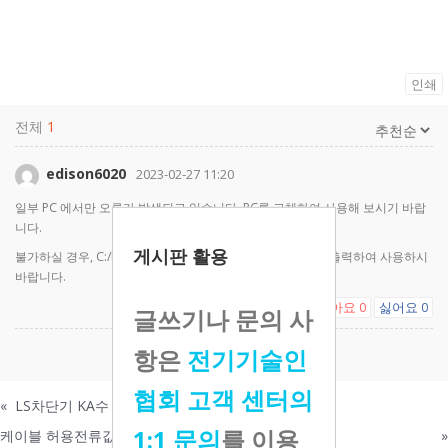
인쇄
전체
1
edison6020
2023-02-27 11:20
일부 PC 에서만 오류가 발생되고 있습니다. PC를 교체하여 사용해 보시기 바랍
니다.
게시판 활용
불가하실 경우, C:/KEEA/OUT 폴더에서 최근 생성된 엑셀로 출력하여 사용하시
바랍니다.
좋아요
싫어요
0
0
글쓰기나 문의 사
항은
전기기술인
댓글을 남기려면
로그인
하세요.
협회 고객 센터의
«
LS차단기 KA수 적용
1:1 문의
를 이용
케이블 허용전류값
»