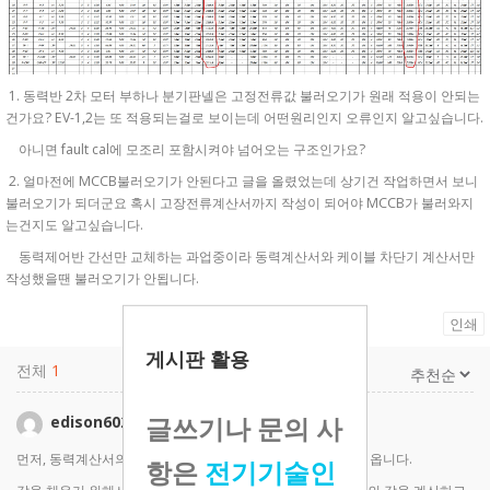
1. 동력반 2차 모터 부하나 분기판넬은 고정전류값 불러오기가 원래 적용이 안되는
건가요? EV-1,2는 또 적용되는걸로 보이는데 어떤원리인지 오류인지 알고싶습니다.
아니면 fault cal에 모조리 포함시켜야 넘어오는 구조인가요?
2. 얼마전에 MCCB불러오기가 안된다고 글을 올렸었는데 상기건 작업하면서 보니
불러오기가 되더군요 혹시 고장전류계산서까지 작성이 되어야 MCCB가 불러와지
는건지도 알고싶습니다.
동력제어반 간선만 교체하는 과업중이라 동력계산서와 케이블 차단기 계산서만
작성했을땐 불러오기가 안됩니다.
인쇄
게시판 활용
전체
1
글쓰기나 문의 사
edison6020
2023-07-04 10:45
먼저, 동력계산서의 MCCB 정보는 고장계산서의 값을 가지고 옵니다.
항은
전기기술인