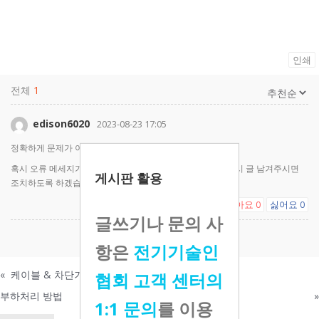
인쇄
전체
1
edison6020
2023-08-23 17:05
정확하게 문제가 이해되지 않습니다.
혹시 오류 메세지가 뜨는 화면을 캡쳐나 사진으로 촬영 후 다시 글 남겨주시면
게시판 활용
조치하도록 하겠습니다.
좋아요
싫어요
0
0
글쓰기나 문의 사
댓글을 남기려면
로그인
하세요.
항은
전기기술인
«
케이블 & 차단기 계산서
협회 고객 센터의
부하처리 방법
»
1:1 문의
를 이용