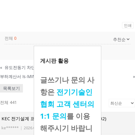
인쇄
전체
0
댓글을 남기려면
로그인
하세요.
게시판 활용
«
유도전동기 차단기 선정 문의
부하계산서 Is-MIN 값이 의미하는게 무엇인가요?
»
글쓰기나 문의 사
목록보기
항은
전기기술인
협회 고객 센터의
전체 441
1:1 문의
를 이용
KEC 전기설계 프로그램 2.5 업그레이드(2026.03.02)
해주시기 바랍니
ke******
|
2026.03.02
|
추천 0
|
조회 2367