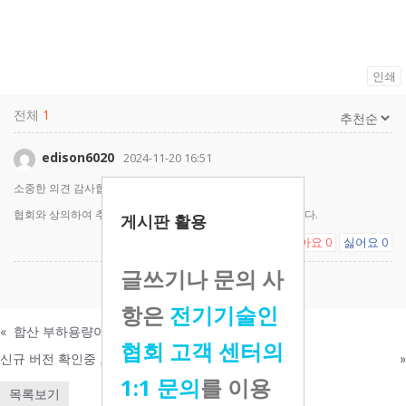
인쇄
전체
1
edison6020
2024-11-20 16:51
소중한 의견 감사합니다.
협회와 상의하여 추후 버전에서는 반영될 수 있도록 하겠습니다.
게시판 활용
좋아요
싫어요
0
0
글쓰기나 문의 사
댓글을 남기려면
로그인
하세요.
항은
전기기술인
«
합산 부하용량이 안됩니다 부탁드립니다
협회 고객 센터의
신규 버전 확인중 오류 발생
»
1:1 문의
를 이용
목록보기