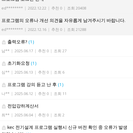
ed********
|
2022.12.22
|
추천 0
|
조회 20408
프로그램의 오류나 개선 의견을 자유롭게 남겨주시기 바랍니다.
ed********
|
2022.12.16
|
추천 0
|
조회 21288
출력오류?
(1)
남**
|
2025.06.17
|
추천 0
|
조회 27
초기화요청
(1)
심**
|
2025.06.13
|
추천 0
|
조회 6
프로그램 강의 듣고 난 후
(1)
나**
|
2025.06.12
|
추천 0
|
조회 11
전압강하계산서
최**
|
2025.06.04
|
추천 0
|
조회 2
kec 전기설계 프로그램 실행시 신규 버전 확인 중 오류가 발생