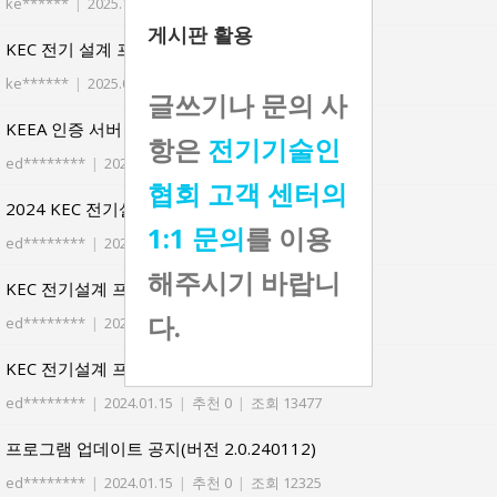
ke******
|
2025.10.02
|
추천 0
|
조회 3666
게시판 활용
KEC 전기 설계 프로그램 2.5 업그레이드 관련
ke******
|
2025.09.18
|
추천 0
|
조회 3974
글쓰기나 문의 사
KEEA 인증 서버 이전에 관한 오류의 건
항은
전기기술인
ed********
|
2024.10.29
|
추천 0
|
조회 5526
협회 고객 센터의
2024 KEC 전기설계 프로그램 실습V1.0 자료
1:1 문의
를 이용
ed********
|
2024.06.25
|
추천 0
|
조회 7226
해주시기 바랍니
KEC 전기설계 프로그램 V2.0 사용법(동영상 강의)
다.
ed********
|
2024.01.15
|
추천 0
|
조회 11216
KEC 전기설계 프로그램 V2.0 교재
ed********
|
2024.01.15
|
추천 0
|
조회 13477
프로그램 업데이트 공지(버전 2.0.240112)
ed********
|
2024.01.15
|
추천 0
|
조회 12325