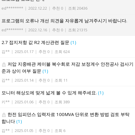
ed********
|
2022.12.22
|
추천 0
|
조회 20436
프로그램의 오류나 개선 의견을 자유롭게 남겨주시기 바랍니다.
ed********
|
2022.12.16
|
추천 0
|
조회 21315
2.7 접지저항 값 R2 계산관련 질문
(1)
김**
|
2025.01.17
|
추천 0
|
조회 624
저압 지중배관 케이블 복수회로 저감 보정계수 안전공사 검사기
준과 상이 여부 질문
(1)
김**
|
2025.01.14
|
추천 0
|
조회 11
모니터 해상도에 맞게 넓게 볼 수 있게 해주세요.
(1)
키**
|
2025.01.06
|
추천 0
|
조회 389
한전 임피던스 입력자료 100MVA 단위로 변환 방법 검토 부탁
합니다
(1)
김**
|
2025.01.05
|
추천 0
|
조회 6