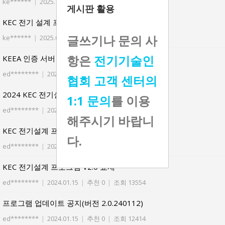
ke******
|
2025.10.02
|
추천 0
|
조회 3733
게시판 활용
KEC 전기 설계 프로그램 2.5 업그레이드 관련
글쓰기나 문의 사
ke******
|
2025.09.18
|
추천 0
|
조회 4050
항은
전기기술인
KEEA 인증 서버 이전에 관한 오류의 건
ed********
|
2024.10.29
|
추천 0
|
조회 5593
협회 고객 센터의
2024 KEC 전기설계 프로그램 실습V1.0 자료
1:1 문의
를 이용
ed********
|
2024.06.25
|
추천 0
|
조회 7303
해주시기 바랍니
KEC 전기설계 프로그램 V2.0 사용법(동영상 강의)
다.
ed********
|
2024.01.15
|
추천 0
|
조회 11275
KEC 전기설계 프로그램 V2.0 교재
ed********
|
2024.01.15
|
추천 0
|
조회 13554
프로그램 업데이트 공지(버전 2.0.240112)
ed********
|
2024.01.15
|
추천 0
|
조회 12414