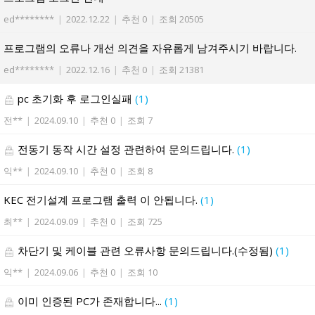
ed********
|
2022.12.22
|
추천 0
|
조회 20505
프로그램의 오류나 개선 의견을 자유롭게 남겨주시기 바랍니다.
ed********
|
2022.12.16
|
추천 0
|
조회 21381
pc 초기화 후 로그인실패
(1)
전**
|
2024.09.10
|
추천 0
|
조회 7
전동기 동작 시간 설정 관련하여 문의드립니다.
(1)
익**
|
2024.09.10
|
추천 0
|
조회 8
KEC 전기설계 프로그램 출력 이 안됩니다.
(1)
최**
|
2024.09.09
|
추천 0
|
조회 725
차단기 및 케이블 관련 오류사항 문의드립니다.(수정됨)
(1)
익**
|
2024.09.06
|
추천 0
|
조회 10
이미 인증된 PC가 존재합니다...
(1)